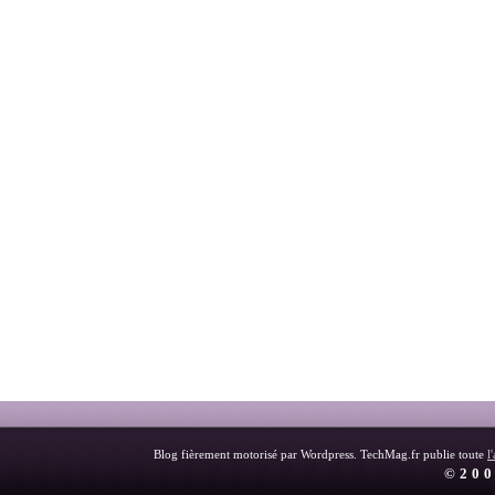
Blog fièrement motorisé par Wordpress. TechMag.fr publie toute
l
©200