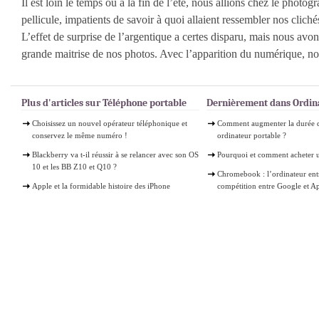
Il est loin le temps où à la fin de l’été, nous allions chez le photo
pellicule, impatients de savoir à quoi allaient ressembler nos clich
L’effet de surprise de l’argentique a certes disparu, mais nous avo
grande maitrise de nos photos. Avec l’apparition du numérique, nou
Plus d'articles sur Téléphone portable
Dernièrement dans Ordin
Choisissez un nouvel opérateur téléphonique et
Comment augmenter la durée d
conservez le même numéro !
ordinateur portable ?
Blackberry va t-il réussir à se relancer avec son OS
Pourquoi et comment acheter 
10 et les BB Z10 et Q10 ?
Chromebook : l’ordinateur ent
Apple et la formidable histoire des iPhone
compétition entre Google et A