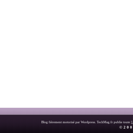
Blog fièrement motorisé par Wordpress. TechMag.fr publie toute
l
©200