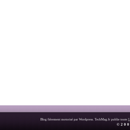
Blog fièrement motorisé par Wordpress. TechMag.fr publie toute
l
©200