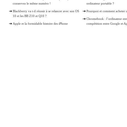
conservez le même numéro !
ordinateur portable ?
Blackberry va t-il réussir à se relancer avec son OS
Pourquoi et comment acheter 
10 et les BB Z10 et Q10 ?
Chromebook : l’ordinateur ent
Apple et la formidable histoire des iPhone
compétition entre Google et A