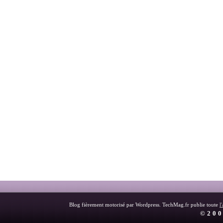
Blog fièrement motorisé par Wordpress. TechMag.fr publie toute
l
©200