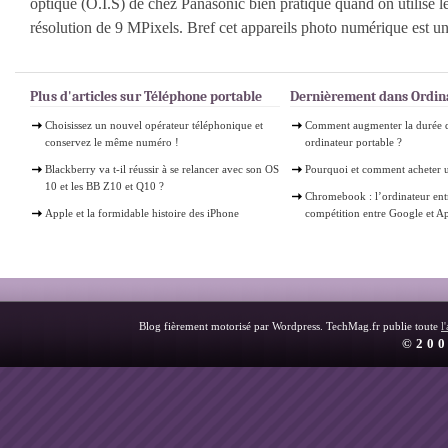
optique (O.I.S) de chez Panasonic bien pratique quand on utilise l
résolution de 9 MPixels. Bref cet appareils photo numérique est un 
Plus d'articles sur Téléphone portable
Dernièrement dans Ordin
Choisissez un nouvel opérateur téléphonique et
Comment augmenter la durée d
conservez le même numéro !
ordinateur portable ?
Blackberry va t-il réussir à se relancer avec son OS
Pourquoi et comment acheter 
10 et les BB Z10 et Q10 ?
Chromebook : l’ordinateur ent
Apple et la formidable histoire des iPhone
compétition entre Google et A
Blog fièrement motorisé par Wordpress. TechMag.fr publie toute
l
©200