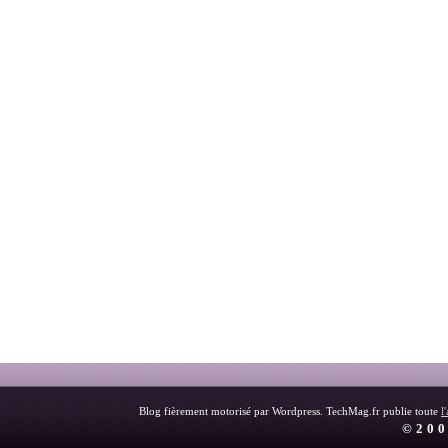
Blog fièrement motorisé par Wordpress. TechMag.fr publie toute
l
©200