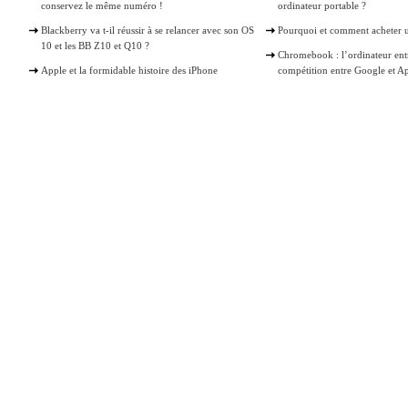
conservez le même numéro !
ordinateur portable ?
Blackberry va t-il réussir à se relancer avec son OS
Pourquoi et comment acheter 
10 et les BB Z10 et Q10 ?
Chromebook : l’ordinateur ent
Apple et la formidable histoire des iPhone
compétition entre Google et A