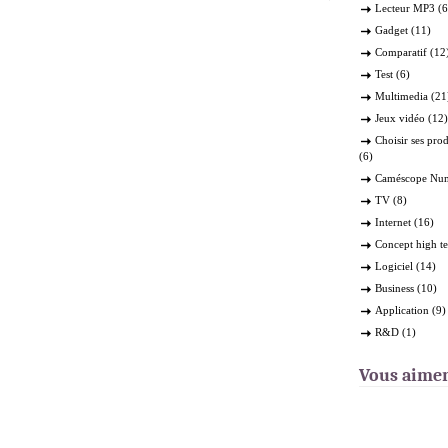
une ?
»
Lecteur MP3
(6
Gadget
(11)
Comparatif
(12
Test
(6)
Multimedia
(21
Jeux vidéo
(12)
Choisir ses pro
(6)
Caméscope Nu
TV
(8)
Internet
(16)
Concept high t
Logiciel
(14)
Business
(10)
Application
(9)
R&D
(1)
Vous aime