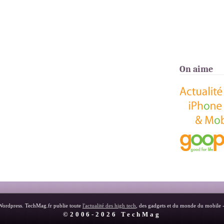
On aime
Wordpress. TechMag.fr publie toute
l'actualité des high tech
, des gadgets et du monde du mobile 
©2006-2026 TechMag