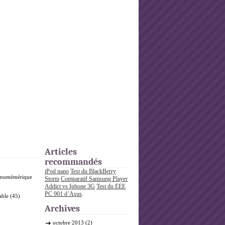
Articles
recommandés
iPod nano
Test du BlackBerry
o numémérique
Storm
Comparatif Samsung Player
Addict vs Iphone 3G
Test du EEE
PC 901 d’Asus
.
able
(45)
Archives
octobre 2013
(2)