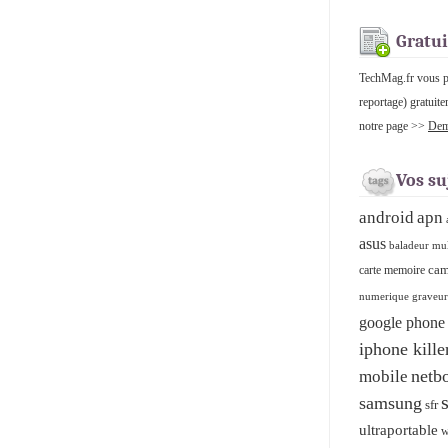
Gratui
TechMag.fr vous pro
reportage) gratuite
notre page >>
Dema
Vos su
android
apn
asus
baladeur mu
cam
carte memoire
numerique graveu
google phone
iphone kille
netb
mobile
samsung
sfr
ultraportable
w