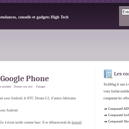
tendances, conseils et gadgets High Tech
Les co
n Google Phone
TechMag.fr met à v
e portable
Donner son avis
Partager
votre forfait mobil
nt sous Android, le HTC Dream G1, d’autres fabricants
comparant les offre
Comparatif AD
sous Android.
Comparatif forf
Comparatif fibr
w à écran tactile comme base. Il se débarasserait du
logiciel