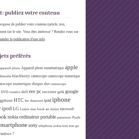
t: publiez votre contenu
pose de publier votre contenu (article, test,
ment sur le site. Vous êtes intéressé ? Rendez vous sur
nder la publication d'une info
jets préférés
apple
Appareil photo numémérique
appareil photo
blackberry
camescope
camescope numerique
ltimedia
escope numerique disque dur
camescope
eee pc
google
dell
enceinte
geek
r DVD
creative
iphone
HTC
ipad
gphone
htc diamond
r
ipod
LG
microsoft
Lumix
mac book air
meizu
ook
nokia
ordinateur portable
panasonic
Prada
smartphone
sony
telephone nokia
tom tom go
indows 7