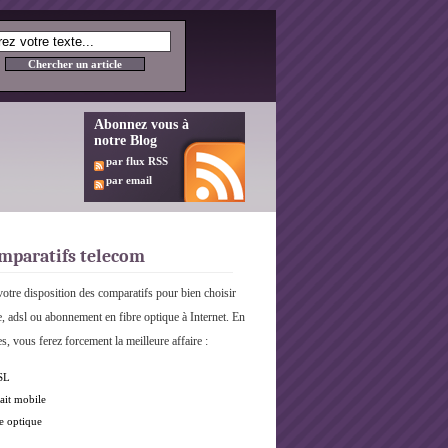
Abonnez vous à
notre Blog
par flux RSS
par email
mparatifs telecom
otre disposition des comparatifs pour bien choisir
e, adsl ou abonnement en fibre optique à Internet. En
s, vous ferez forcement la meilleure affaire :
SL
ait mobile
e optique