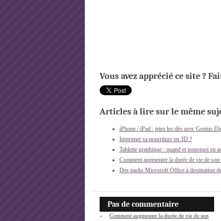
Vous avez apprécié ce site ? Fa
Articles à lire sur le même suje
iPhone / iPad : jetez les dés avec Genius Di
Imprimer sa nourriture en 3D ?
Tablette graphique : quand et pourquoi en a
Comment augmenter la durée de vie de son o
Des packs Microsoft Office à destination de
Pas de commentaire
«
Comment augmenter la durée de vie de son