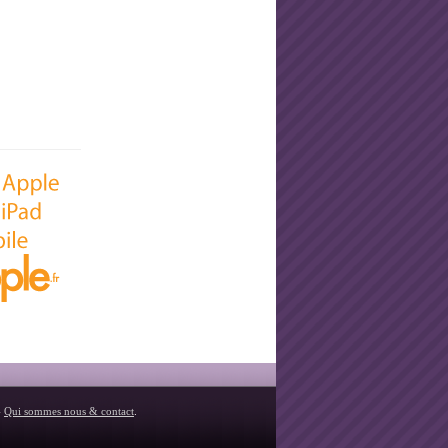
-
Qui sommes nous & contact
.