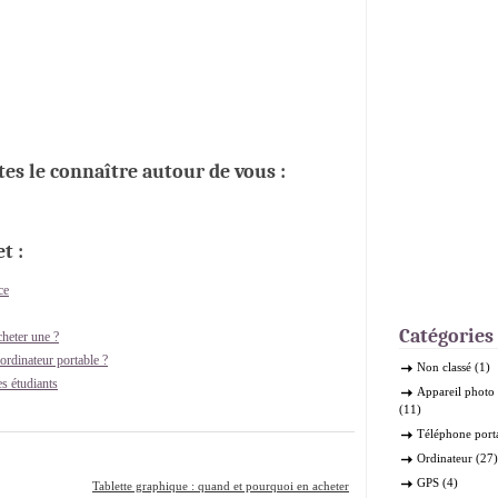
ites le connaître autour de vous :
t :
ce
Catégories
cheter une ?
rdinateur portable ?
Non classé
(1)
s étudiants
Appareil phot
(11)
Téléphone port
Ordinateur
(27)
GPS
(4)
Tablette graphique : quand et pourquoi en acheter