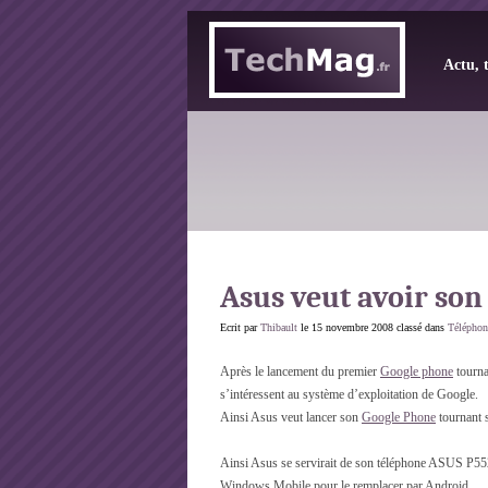
Actu, 
Asus veut avoir so
Ecrit par
Thibault
le 15 novembre 2008 classé dans
Téléphon
Après le lancement du premier
Google phone
tourna
s’intéressent au système d’exploitation de Google.
Ainsi Asus veut lancer son
Google Phone
tournant 
Ainsi Asus se servirait de son téléphone ASUS P552
Windows Mobile pour le remplacer par Android.