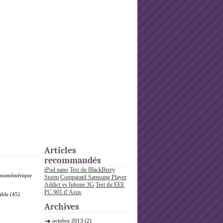
Articles
recommandés
iPod nano
Test du BlackBerry
o numémérique
Storm
Comparatif Samsung Player
Addict vs Iphone 3G
Test du EEE
PC 901 d’Asus
.
able
(45)
Archives
octobre 2013
(2)