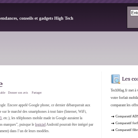
tendances, conseils et gadgets High Tech
Les co
e
TechMag.fr met à v
table
Donner son avis
Partager
votre forfait mobil
gle. Encore appelé Google phone, ce dernier débarquerait aux
comparant les offre
sur le marché des smartphones à tout faire (Internet, WiFi,
Comparatif AD
3
, etc.), les téléphones mobile made in Google auraient la
Comparatif forf
rans-marques”, puisque le
logiciel
Androïd pourrait être intégré par
Comparatif fibr
ment) dans l’un de leurs modèles.