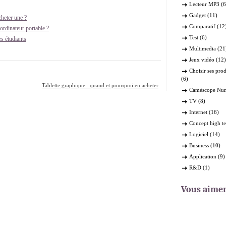
Lecteur MP3
(6
Gadget
(11)
cheter une ?
Comparatif
(12
rdinateur portable ?
Test
(6)
s étudiants
Multimedia
(21
Jeux vidéo
(12)
Choisir ses pro
(6)
Tablette graphique : quand et pourquoi en acheter
Caméscope Nu
une ?
»
TV
(8)
Internet
(16)
Concept high t
Logiciel
(14)
Business
(10)
Application
(9)
R&D
(1)
Vous aime