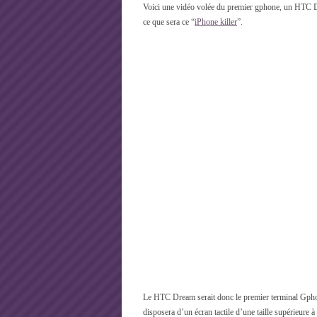
Voici une vidéo volée du premier gphone, un HTC D
ce que sera ce “
iPhone killer
”.
Le HTC Dream serait donc le premier terminal Gpho
disposera d’un écran tactile d’une taille supérieure à