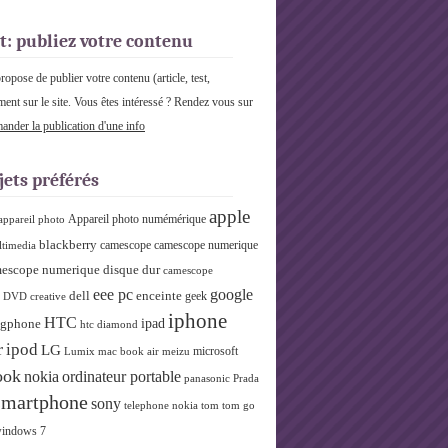
t: publiez votre contenu
pose de publier votre contenu (article, test,
ment sur le site. Vous êtes intéressé ? Rendez vous sur
nder la publication d'une info
jets préférés
apple
Appareil photo numémérique
appareil photo
blackberry
camescope
camescope numerique
ltimedia
escope numerique disque dur
camescope
eee pc
google
dell
enceinte
geek
r DVD
creative
iphone
HTC
ipad
gphone
htc diamond
r
ipod
LG
microsoft
Lumix
mac book air
meizu
ook
nokia
ordinateur portable
panasonic
Prada
smartphone
sony
telephone nokia
tom tom go
indows 7