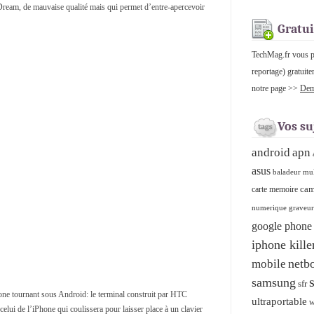
ream, de mauvaise qualité mais qui permet d’entre-apercevoir
Gratui
TechMag.fr vous pro
reportage) gratuite
notre page >>
Dema
Vos su
android
apn
asus
baladeur mu
cam
carte memoire
numerique graveu
google phone
iphone kille
netb
mobile
samsung
sfr
ne tournant sous Android: le terminal construit par HTC
ultraportable
w
 celui de l’iPhone qui coulissera pour laisser place à un clavier