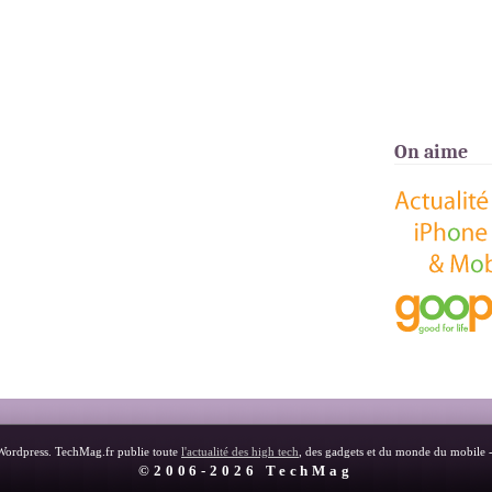
On aime
Wordpress. TechMag.fr publie toute
l'actualité des high tech
, des gadgets et du monde du mobile 
©2006-2026 TechMag