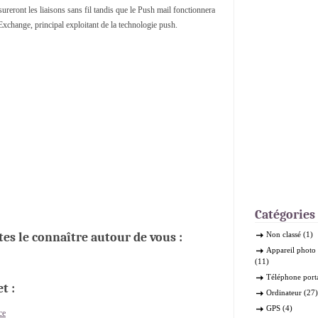
ureront les liaisons sans fil tandis que le Push mail fonctionnera
xchange, principal exploitant de la technologie push.
Catégories
ites le connaître autour de vous :
Non classé
(1)
Appareil phot
(11)
Téléphone port
t :
Ordinateur
(27)
GPS
(4)
ce