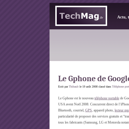
Actu, 
Le Gphone de Googl
Ecrit par
Thibault
le 19 août 2008 classé dans
Téléphone por
Le Gphone est le nouveau
téléphone portable
de Goo
USA avent Noël 2008. Concurrent direct de l’iPhone 
Bluetooth, courriel,
GPS
, appareil photo,
lecteur mp
particularité
de proposer des services gratuits et “t
tous les fabricants (Samsung, LG et Motorola notam