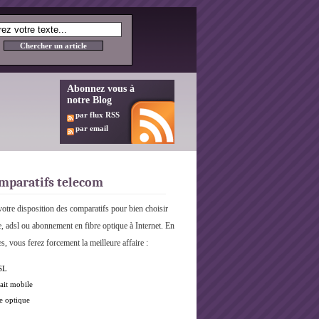
Abonnez vous à
notre Blog
par flux RSS
par email
mparatifs telecom
otre disposition des comparatifs pour bien choisir
e, adsl ou abonnement en fibre optique à Internet. En
s, vous ferez forcement la meilleure affaire :
SL
ait mobile
e optique