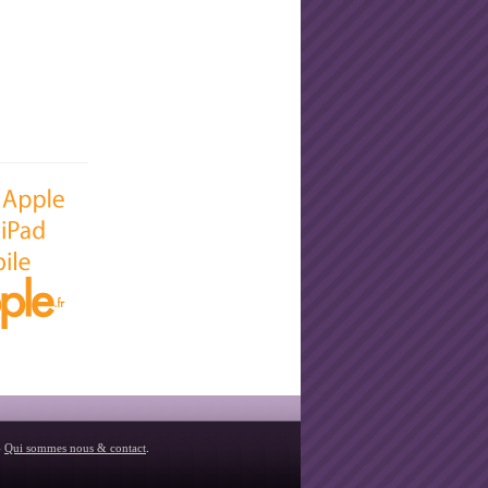
-
Qui sommes nous & contact
.