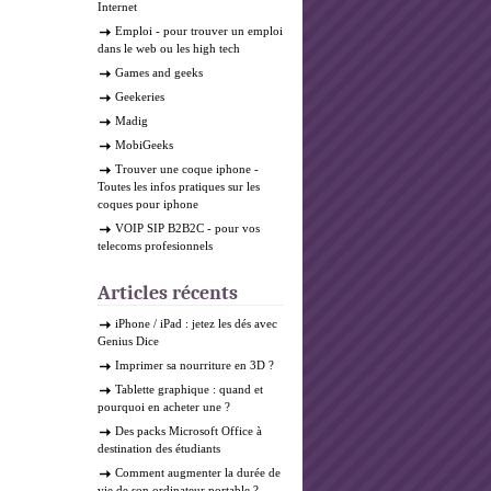
Internet
Emploi
- pour trouver un emploi
dans le web ou les high tech
Games and geeks
Geekeries
Madig
MobiGeeks
Trouver une coque iphone
-
Toutes les infos pratiques sur les
coques pour iphone
VOIP SIP B2B2C
- pour vos
telecoms profesionnels
Articles récents
iPhone / iPad : jetez les dés avec
Genius Dice
Imprimer sa nourriture en 3D ?
Tablette graphique : quand et
pourquoi en acheter une ?
Des packs Microsoft Office à
destination des étudiants
Comment augmenter la durée de
vie de son ordinateur portable ?