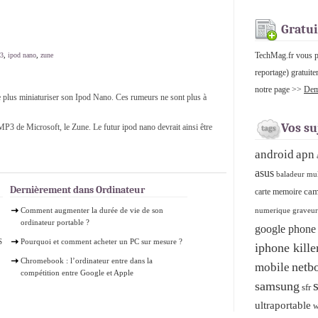
Gratui
TechMag.fr vous pro
p3
,
ipod nano
,
zune
reportage) gratuite
notre page >>
Dema
e plus miniaturiser son Ipod Nano. Ces rumeurs ne sont plus à
Vos su
P3 de Microsoft, le Zune. Le futur ipod nano devrait ainsi être
android
apn
asus
baladeur mu
Dernièrement dans Ordinateur
cam
carte memoire
Comment augmenter la durée de vie de son
numerique graveu
ordinateur portable ?
google phone
S
Pourquoi et comment acheter un PC sur mesure ?
iphone kille
Chromebook : l’ordinateur entre dans la
netb
mobile
compétition entre Google et Apple
samsung
sfr
ultraportable
w