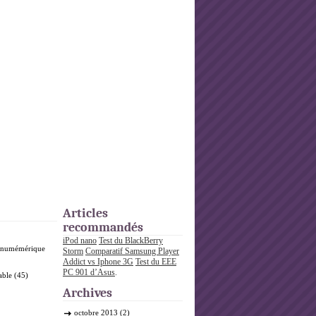
Articles
recommandés
iPod nano
Test du BlackBerry
o numémérique
Storm
Comparatif Samsung Player
Addict vs Iphone 3G
Test du EEE
PC 901 d’Asus
.
able
(45)
Archives
octobre 2013
(2)