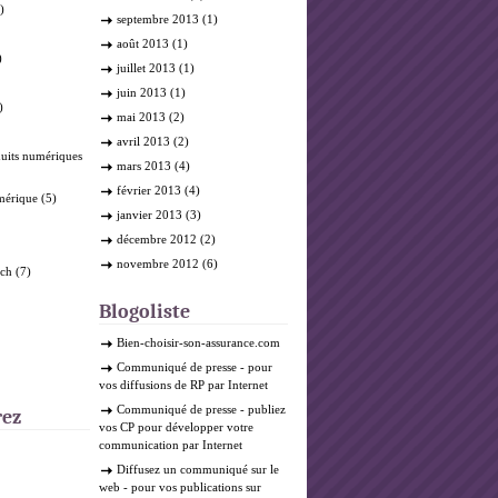
)
septembre 2013
(1)
août 2013
(1)
)
juillet 2013
(1)
juin 2013
(1)
)
mai 2013
(2)
avril 2013
(2)
duits numériques
mars 2013
(4)
février 2013
(4)
mérique
(5)
janvier 2013
(3)
décembre 2012
(2)
novembre 2012
(6)
ech
(7)
Blogoliste
Bien-choisir-son-assurance.com
Communiqué de presse
- pour
vos diffusions de RP par Internet
Communiqué de presse
- publiez
rez
vos CP pour développer votre
communication par Internet
Diffusez un communiqué sur le
web
- pour vos publications sur