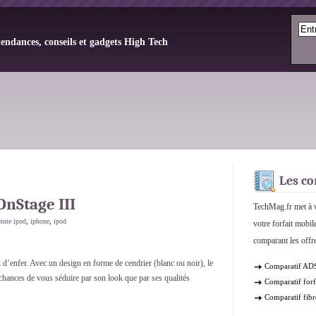
tendances, conseils et gadgets High Tech
Les co
OnStage III
TechMag.fr met à v
einte ipod
,
iphone
,
ipod
votre forfait mobil
comparant les offre
d’enfer. Avec un design en forme de cendrier (blanc ou noir), le
Comparatif AD
chances de vous séduire par son look que par ses qualités
Comparatif forf
Comparatif fibr