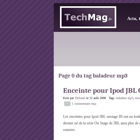
Actu, 
Page 0 du tag baladeur mp3
Enceinte pour Ipod JBL 
Ecrit par
Thibault
le 12 août 2008 Tags :
baladeur mp3
,
enc
1 commentaire reçu
Les enceintes pour Ipod JBL onstage III ont un look 
dernier né de la série On Stage de JBL aura plus de 
sonores.