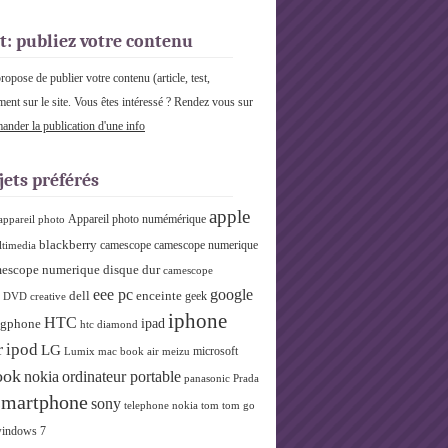
t: publiez votre contenu
pose de publier votre contenu (article, test,
ment sur le site. Vous êtes intéressé ? Rendez vous sur
nder la publication d'une info
jets préférés
apple
Appareil photo numémérique
appareil photo
blackberry
camescope
camescope numerique
ltimedia
escope numerique disque dur
camescope
eee pc
google
dell
enceinte
geek
r DVD
creative
iphone
HTC
ipad
gphone
htc diamond
r
ipod
LG
microsoft
Lumix
mac book air
meizu
ook
nokia
ordinateur portable
panasonic
Prada
smartphone
sony
telephone nokia
tom tom go
indows 7