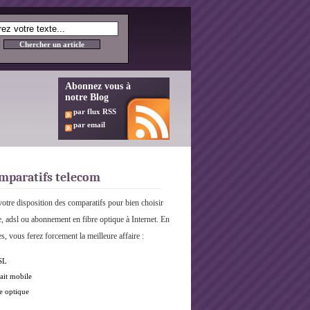
Abonnez vous à
notre Blog
par flux RSS
par email
mparatifs telecom
otre disposition des comparatifs pour bien choisir
e, adsl ou abonnement en fibre optique à Internet. En
s, vous ferez forcement la meilleure affaire :
SL
ait mobile
e optique