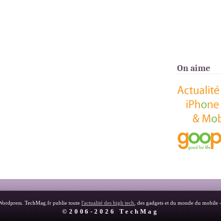
On aime
Wordpress. TechMag.fr publie toute
l'actualité des high tech
, des gadgets et du monde du mobile 
©2006-2026 TechMag