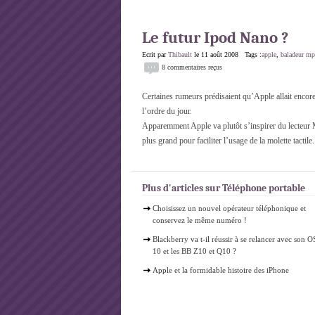
Le futur Ipod Nano ?
Ecrit par
Thibault
le 11 août 2008 Tags :
apple
,
baladeur m
8 commentaires reçus
Certaines rumeurs prédisaient qu’Apple allait encor
l’ordre du jour.
Apparemment Apple va plutôt s’inspirer du lecteur M
plus grand pour faciliter l’usage de la molette tactile.
Plus d'articles sur Téléphone portable
Choisissez un nouvel opérateur téléphonique et
conservez le même numéro !
Blackberry va t-il réussir à se relancer avec son O
10 et les BB Z10 et Q10 ?
Apple et la formidable histoire des iPhone