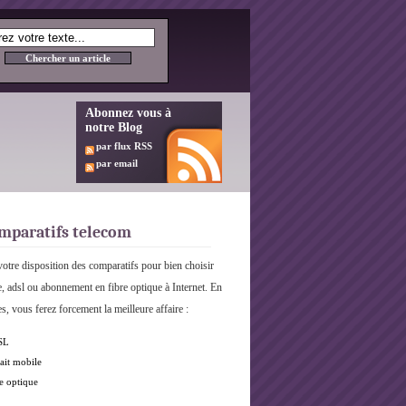
Abonnez vous à
notre Blog
par flux RSS
par email
mparatifs telecom
otre disposition des comparatifs pour bien choisir
e, adsl ou abonnement en fibre optique à Internet. En
s, vous ferez forcement la meilleure affaire :
SL
ait mobile
e optique