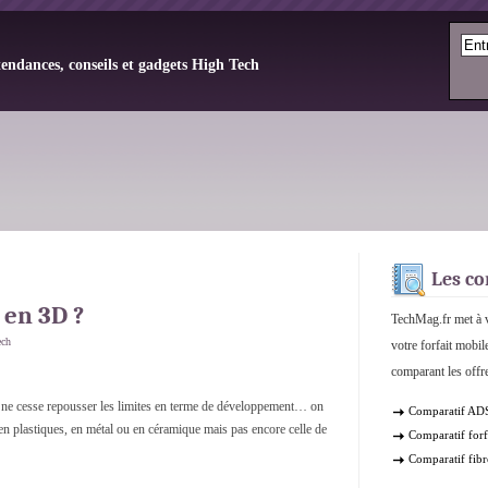
tendances, conseils et gadgets High Tech
Les co
 en 3D ?
TechMag.fr met à v
ech
votre forfait mobil
comparant les offre
 ne cesse repousser les limites en terme de développement… on
Comparatif AD
 en plastiques, en métal ou en céramique mais pas encore celle de
Comparatif forf
Comparatif fibr