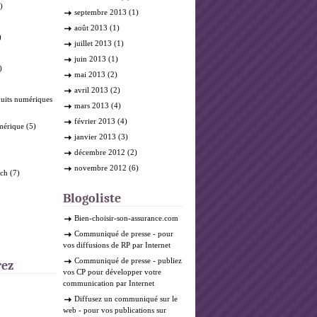
)
septembre 2013
(1)
août 2013
(1)
)
juillet 2013
(1)
juin 2013
(1)
)
mai 2013
(2)
avril 2013
(2)
duits numériques
mars 2013
(4)
février 2013
(4)
mérique
(5)
janvier 2013
(3)
décembre 2012
(2)
novembre 2012
(6)
ech
(7)
Blogoliste
Bien-choisir-son-assurance.com
Communiqué de presse
- pour
vos diffusions de RP par Internet
Communiqué de presse
- publiez
rez
vos CP pour développer votre
communication par Internet
Diffusez un communiqué sur le
web
- pour vos publications sur