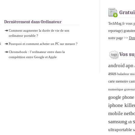
Gratui
Dernièrement dans Ordinateur
TechMag.fr vous pro
Comment augmenter la durée de vie de son
reportage) gratuite
ordinateur portable ?
notre page >>
Dema
S
Pourquoi et comment acheter un PC sur mesure ?
Chromebook : l’ordinateur entre dans la
Vos su
compétition entre Google et Apple
android
apn
asus
baladeur mu
cam
carte memoire
numerique graveu
google phone
iphone kille
netb
mobile
samsung
sfr
ultraportable
w