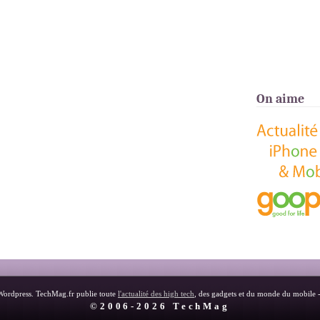
On aime
Wordpress. TechMag.fr publie toute
l'actualité des high tech
, des gadgets et du monde du mobile 
©2006-2026 TechMag