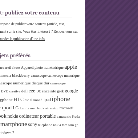
t: publiez votre contenu
pose de publier votre contenu (article, test,
ment sur le site. Vous êtes intéressé ? Rendez vous sur
nder la publication d'une info
jets préférés
apple
Appareil photo numémérique
appareil photo
blackberry
camescope
camescope numerique
ltimedia
escope numerique disque dur
camescope
eee pc
google
dell
enceinte
geek
r DVD
creative
iphone
HTC
ipad
gphone
htc diamond
r
ipod
LG
microsoft
Lumix
mac book air
meizu
ook
nokia
ordinateur portable
panasonic
Prada
smartphone
sony
telephone nokia
tom tom go
indows 7