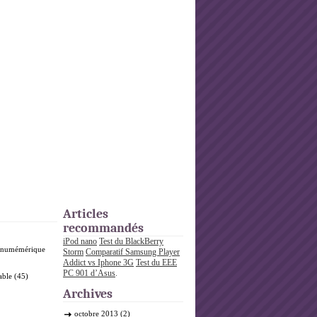
Articles
recommandés
iPod nano
Test du BlackBerry
o numémérique
Storm
Comparatif Samsung Player
Addict vs Iphone 3G
Test du EEE
PC 901 d’Asus
.
able
(45)
Archives
octobre 2013
(2)