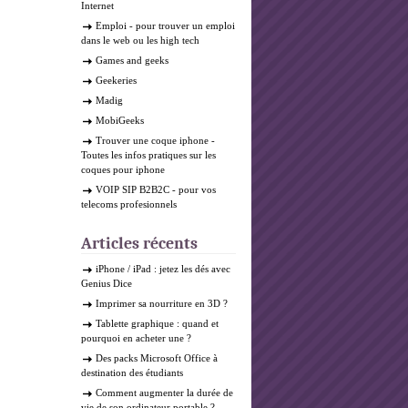
Internet
Emploi
- pour trouver un emploi
dans le web ou les high tech
Games and geeks
Geekeries
Madig
MobiGeeks
Trouver une coque iphone
-
Toutes les infos pratiques sur les
coques pour iphone
VOIP SIP B2B2C
- pour vos
telecoms profesionnels
Articles récents
iPhone / iPad : jetez les dés avec
Genius Dice
Imprimer sa nourriture en 3D ?
Tablette graphique : quand et
pourquoi en acheter une ?
Des packs Microsoft Office à
destination des étudiants
Comment augmenter la durée de
vie de son ordinateur portable ?