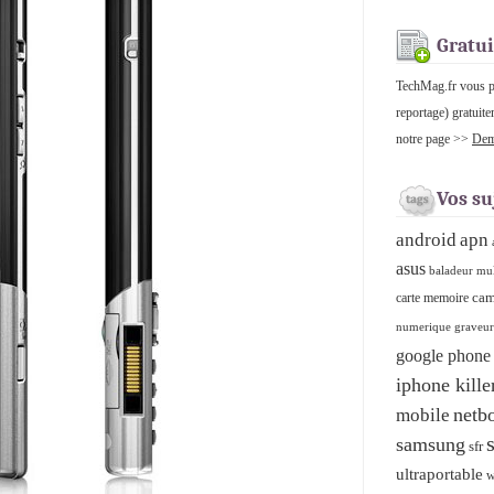
Gratui
TechMag.fr vous pro
reportage) gratuite
notre page >>
Dema
Vos su
android
apn
asus
baladeur mu
cam
carte memoire
numerique graveu
google phone
iphone kille
netb
mobile
samsung
sfr
ultraportable
w