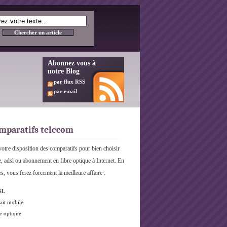
Abonnez vous à
notre Blog
par flux RSS
par email
mparatifs telecom
otre disposition des comparatifs pour bien choisir
e, adsl ou abonnement en fibre optique à Internet. En
s, vous ferez forcement la meilleure affaire :
SL
ait mobile
e optique