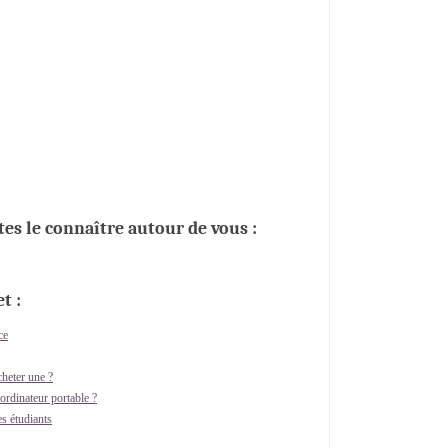
ites le connaître autour de vous :
t :
ce
cheter une ?
rdinateur portable ?
s étudiants