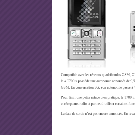
Compatible avec les réseaux quadribandes GSM,
le « T700 » possède une autonomie annoncée de 9,5
GSM. En conversation 3G, son autonomie passe à 4,5
Pour finir, une petite astuce bien pratique: le T700 
et récepteurs radio et permet d’utiliser certaines fon
La date de sortie n’est pas encore annoncée. En revan