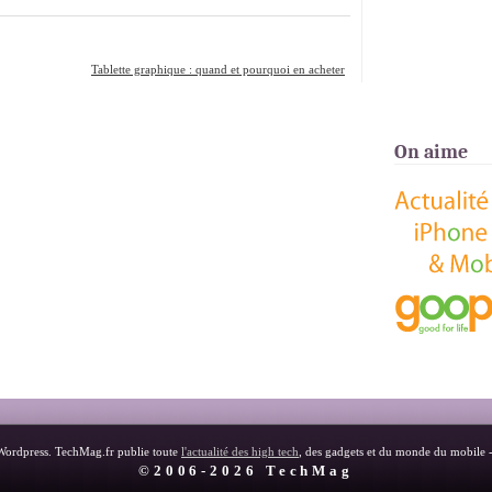
Tablette graphique : quand et pourquoi en acheter
une ?
»
On aime
Wordpress. TechMag.fr publie toute
l'actualité des high tech
, des gadgets et du monde du mobile 
©2006-2026 TechMag