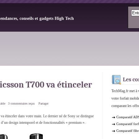
tendances, conseils et gadgets High Tech
Les co
csson T700 va étinceler
TechMag.fr met à v
votre forfait mobil
table
3 commentaires reçus
Partager
comparant les offre
a étinceler dans votre main. Le dernier né de Sony se distingue
Comparatif AD
e d’un design intemporel et de fonctionnalités « premium ».
Comparatif forf
Comparatif fibr