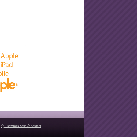
-
Qui sommes nous & contact
.