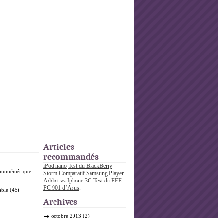
Articles
recommandés
iPod nano
Test du BlackBerry
o numémérique
Storm
Comparatif Samsung Player
Addict vs Iphone 3G
Test du EEE
PC 901 d’Asus
.
able
(45)
Archives
octobre 2013
(2)