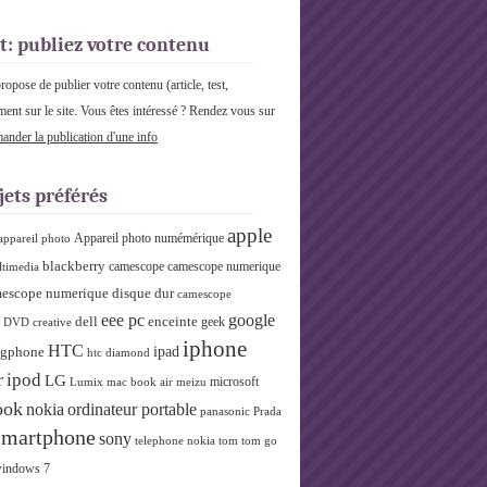
t: publiez votre contenu
pose de publier votre contenu (article, test,
ment sur le site. Vous êtes intéressé ? Rendez vous sur
nder la publication d'une info
jets préférés
apple
Appareil photo numémérique
appareil photo
blackberry
camescope
camescope numerique
ltimedia
escope numerique disque dur
camescope
eee pc
google
dell
enceinte
geek
r DVD
creative
iphone
HTC
ipad
gphone
htc diamond
r
ipod
LG
microsoft
Lumix
mac book air
meizu
ook
nokia
ordinateur portable
panasonic
Prada
smartphone
sony
telephone nokia
tom tom go
indows 7