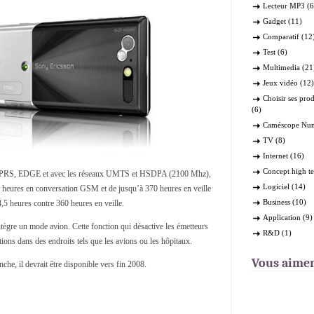
Lecteur MP3
(6
Gadget
(11)
Comparatif
(12
Test
(6)
Multimedia
(21
Jeux vidéo
(12)
Choisir ses pro
(6)
Caméscope Nu
TV
(8)
Internet
(16)
Concept high t
 GPRS, EDGE et avec les réseaux UMTS et HSDPA (2100 Mhz),
Logiciel
(14)
 heures en conversation GSM et de jusqu’à 370 heures en veille
Business
(10)
 heures contre 360 heures en veille.
Application
(9)
intègre un mode avion. Cette fonction qui désactive les émetteurs
R&D
(1)
ctions dans des endroits tels que les avions ou les hôpitaux.
Vous aime
che, il devrait être disponible vers fin 2008.