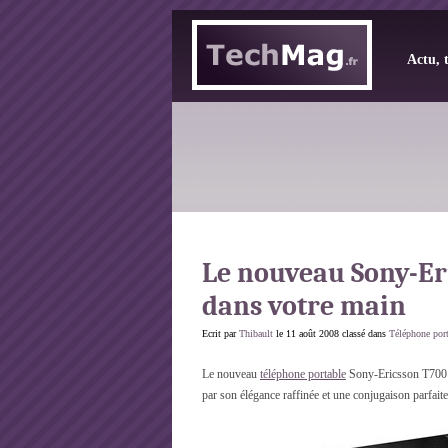
Actu, 
Le nouveau Sony-Eri
dans votre main
Ecrit par
Thibault
le 11 août 2008 classé dans
Téléphone por
Le nouveau
téléphone portable
Sony-Ericsson T700 v
par son élégance raffinée et une conjugaison parfait