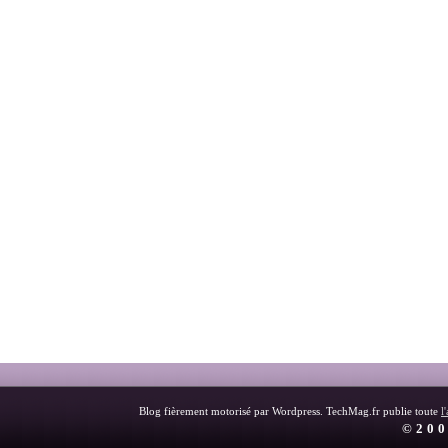
Blog fièrement motorisé par Wordpress. TechMag.fr publie toute
l
©200