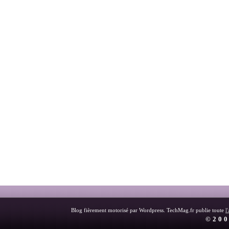
Blog fièrement motorisé par Wordpress. TechMag.fr publie toute
l
©200