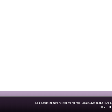
Blog fièrement motorisé par Wordpress. TechMag.fr publie toute
l
©200