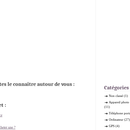
ites le connaître autour de vous :
Catégories
Non classé
(1)
Appareil phot
t :
(11)
Téléphone port
ce
Ordinateur
(27)
GPS
(4)
cheter une ?