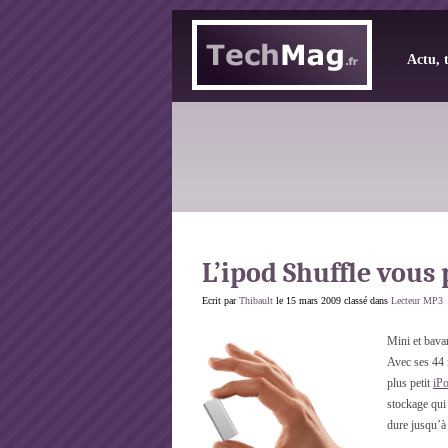
Actu, 
L’ipod Shuffle vous 
Ecrit par
Thibault
le 15 mars 2009 classé dans
Lecteur MP3
Mini et bavar
Avec ses 44 
plus petit
iP
stockage qui 
dure jusqu’à