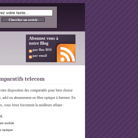
Abonnez vous à
notre Blog
par flux RSS
par email
mparatifs telecom
otre disposition des comparatifs pour bien choisir
e, adsl ou abonnement en fibre optique à Internet. En
s, vous ferez forcement la meilleure affaire :
SL
ait mobile
e optique