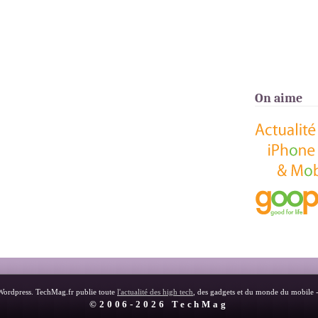
On aime
Wordpress. TechMag.fr publie toute
l'actualité des high tech
, des gadgets et du monde du mobile 
©2006-2026 TechMag