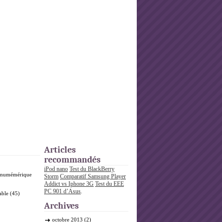
Articles
recommandés
iPod nano
Test du BlackBerry
o numémérique
Storm
Comparatif Samsung Player
Addict vs Iphone 3G
Test du EEE
PC 901 d’Asus
.
able
(45)
Archives
octobre 2013
(2)