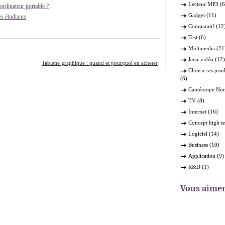
Lecteur MP3
(6
rdinateur portable ?
Gadget
(11)
s étudiants
Comparatif
(12
Test
(6)
Multimedia
(21
Jeux vidéo
(12)
Tablette graphique : quand et pourquoi en acheter
Choisir ses pro
une ?
»
(6)
Caméscope Nu
TV
(8)
Internet
(16)
Concept high t
Logiciel
(14)
Business
(10)
Application
(9)
R&D
(1)
Vous aime