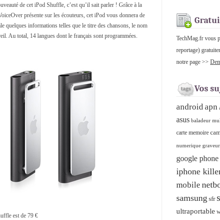
veauté de cet iPod Shuffle, c’est qu’il sait parler ! Grâce à la
VoiceOver présente sur les écouteurs, cet iPod vous donnera de
Gratui
e quelques informations telles que le titre des chansons, le nom
areil. Au total, 14 langues dont le français sont programmées.
TechMag.fr vous pro
reportage) gratuite
notre page >>
Dema
Vos su
android
apn
asus
baladeur mu
cam
carte memoire
numerique graveu
google phone
iphone kille
netb
mobile
samsung
sfr
ultraportable
w
uffle est de 79 €