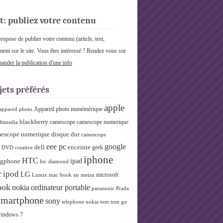
t: publiez votre contenu
pose de publier votre contenu (article, test,
ment sur le site. Vous êtes intéressé ? Rendez vous sur
nder la publication d'une info
jets préférés
apple
Appareil photo numémérique
appareil photo
blackberry
camescope
camescope numerique
ltimedia
escope numerique disque dur
camescope
eee pc
google
dell
enceinte
geek
r DVD
creative
iphone
HTC
ipad
gphone
htc diamond
r
ipod
LG
microsoft
Lumix
mac book air
meizu
ook
nokia
ordinateur portable
panasonic
Prada
smartphone
sony
telephone nokia
tom tom go
indows 7