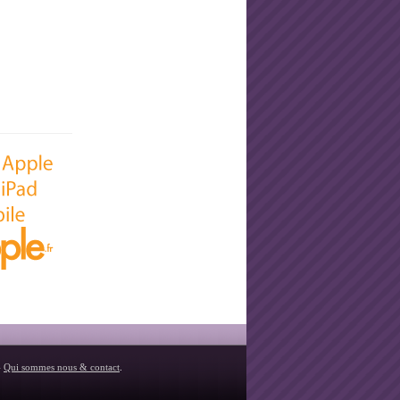
-
Qui sommes nous & contact
.