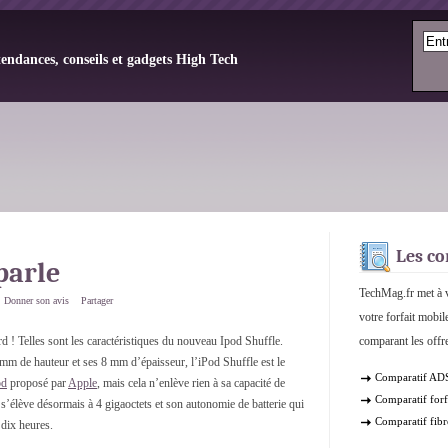
tendances, conseils et gadgets High Tech
Les co
parle
TechMag.fr met à v
Donner son avis
Partager
votre forfait mobil
d ! Telles sont les caractéristiques du nouveau Ipod Shuffle.
comparant les offre
mm de hauteur et ses 8 mm d’épaisseur, l’iPod Shuffle est le
Comparatif AD
od
proposé par
Apple
, mais cela n’enlève rien à sa capacité de
Comparatif forf
s’élève désormais à 4 gigaoctets et son autonomie de batterie qui
Comparatif fibr
 dix heures.