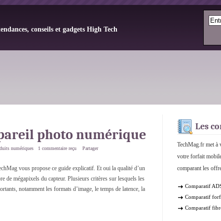
tendances, conseils et gadgets High Tech
Les co
ppareil photo numérique
TechMag.fr met à v
oduits numériques
1 commentaire reçu
Partager
votre forfait mobil
echMag vous propose ce guide explicatif. Et oui la qualité d’un
comparant les offre
 de mégapixels du capteur. Plusieurs critères sur lesquels les
Comparatif AD
rtants, notamment les formats d’image, le temps de latence, la
Comparatif forf
Comparatif fibr