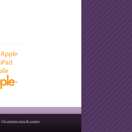
-
Qui sommes nous & contact
.