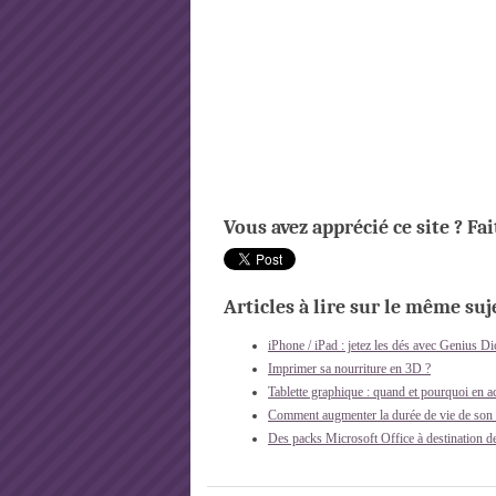
Vous avez apprécié ce site ? Fa
Articles à lire sur le même suje
iPhone / iPad : jetez les dés avec Genius Di
Imprimer sa nourriture en 3D ?
Tablette graphique : quand et pourquoi en a
Comment augmenter la durée de vie de son o
Des packs Microsoft Office à destination de