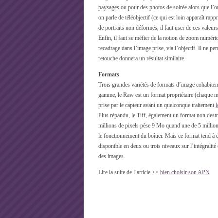
paysages ou pour des photos de soirée alors que l’
on parle de téléobjectif (ce qui est loin apparaît rapp
de portraits non déformés, il faut user de ces valeurs
Enfin, il faut se méfier de la notion de zoom numé
recadrage dans l’image prise, via l’objectif. Il ne 
retouche donnera un résultat similaire.
Formats
Trois grandes variétés de formats d’image cohabitent 
gamme, le Raw est un format propriétaire (chaque m
prise par le capteur avant un quelconque traitement
l
Plus répandu, le Tiff, également un format non destr
millions de pixels pèse 9 Mo quand une de 5 millions
le fonctionnement du boîtier. Mais ce format tend à 
disponible en deux ou trois niveaux sur l’intégralité
des images.
Lire la suite de l’article >>
bien choisir son APN