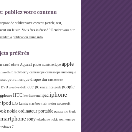
t: publiez votre contenu
pose de publier votre contenu (article, test,
ment sur le site. Vous êtes intéressé ? Rendez vous sur
nder la publication d'une info
jets préférés
apple
Appareil photo numémérique
appareil photo
blackberry
camescope
camescope numerique
ltimedia
escope numerique disque dur
camescope
eee pc
google
dell
enceinte
geek
r DVD
creative
iphone
HTC
ipad
gphone
htc diamond
r
ipod
LG
microsoft
Lumix
mac book air
meizu
ook
nokia
ordinateur portable
panasonic
Prada
smartphone
sony
telephone nokia
tom tom go
indows 7