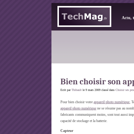
Actu, 
Bien choisir son a
Ecrit par
Thibault
le 9 mars 2009 classé dans
Choisir ses pr
Pour bien choisir votre
appareil photo numérique
, T
appareil photo numérique
ne se résume pas au nombre
fabricants communiquent moins, sont tout aussi impo
capacité de stockage et la batterie.
Capteur