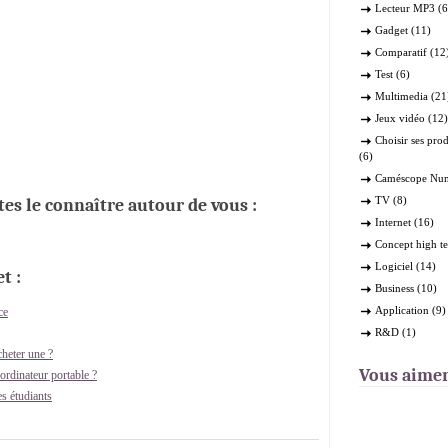
Lecteur MP3
(6
Gadget
(11)
Comparatif
(12
Test
(6)
Multimedia
(21
Jeux vidéo
(12)
Choisir ses pro
(6)
Caméscope Nu
TV
(8)
ites le connaître autour de vous :
Internet
(16)
Concept high t
Logiciel
(14)
t :
Business
(10)
Application
(9)
ce
R&D
(1)
cheter une ?
Vous aime
rdinateur portable ?
s étudiants