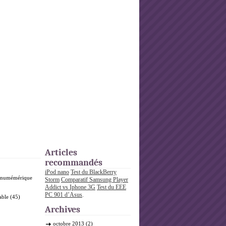
Articles
recommandés
iPod nano
Test du BlackBerry
o numémérique
Storm
Comparatif Samsung Player
Addict vs Iphone 3G
Test du EEE
PC 901 d’Asus
.
able
(45)
Archives
octobre 2013
(2)