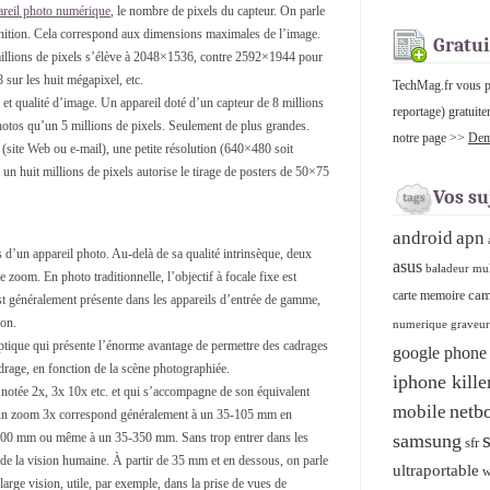
areil photo numérique
, le nombre de pixels du capteur. On parle
finition. Cela correspond aux dimensions maximales de l’image.
Gratui
s millions de pixels s’élève à 2048×1536, contre 2592×1944 pour
sur les huit mégapixel, etc.
TechMag.fr vous pro
et qualité d’image. Un appareil doté d’un capteur de 8 millions
reportage) gratuite
hotos qu’un 5 millions de pixels. Seulement de plus grandes.
notre page >>
Dema
t (site Web ou e-mail), une petite résolution (640×480 soit
 un huit millions de pixels autorise le tirage de posters de 50×75
Vos su
android
apn
s d’un appareil photo. Au-delà de sa qualité intrinsèque, deux
asus
baladeur mu
le zoom. En photo traditionnelle, l’objectif à focale fixe est
cam
carte memoire
st généralement présente dans les appareils d’entrée de gamme,
ion.
numerique graveu
que qui présente l’énorme avantage de permettre des cadrages
google phone
drage, en fonction de la scène photographiée.
iphone kille
 notée 2x, 3x 10x etc. et qui s’accompagne de son équivalent
netb
mobile
i, un zoom 3x correspond généralement à un 35-105 mm en
8-200 mm ou même à un 35-350 mm. Sans trop entrer dans les
samsung
sfr
 de la vision humaine. À partir de 35 mm et en dessous, on parle
ultraportable
w
arge vision, utile, par exemple, dans la prise de vues de