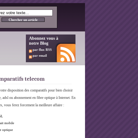
Abonnez vous à
notre Blog
par flux RSS
par email
mparatifs telecom
otre disposition des comparatifs pour bien choisir
e, adsl ou abonnement en fibre optique à Internet. En
s, vous ferez forcement la meilleure affaire :
SL
ait mobile
e optique