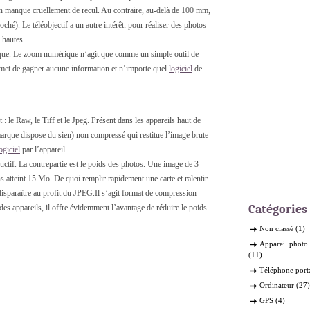
on manque cruellement de recul. Au contraire, au-delà de 100 mm,
roché). Le téléobjectif a un autre intérêt: pour réaliser des photos
 hautes.
rique. Le zoom numérique n’agit que comme un simple outil de
permet de gagner aucune information et n’importe quel
logiciel
de
: le Raw, le Tiff et le Jpeg. Présent dans les appareils haut de
arque dispose du sien) non compressé qui restitue l’image brute
ogiciel
par l’appareil
uctif. La contrepartie est le poids des photos. Une image de 3
 atteint 15 Mo. De quoi remplir rapidement une carte et ralentir
disparaître au profit du JPEG.Il s’agit format de compression
Catégories
 des appareils, il offre évidemment l’avantage de réduire le poids
Non classé
(1)
Appareil phot
(11)
Téléphone port
Ordinateur
(27)
GPS
(4)