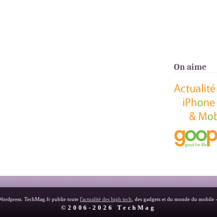
On aime
Wordpress. TechMag.fr publie toute
l'actualité des high tech
, des gadgets et du monde du mobile 
©2006-2026 TechMag