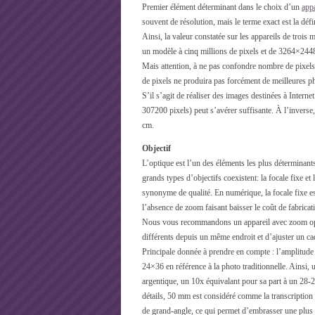
Premier élément déterminant dans le choix d’un
app
souvent de résolution, mais le terme exact est la dé
Ainsi, la valeur constatée sur les appareils de troi
un modèle à cinq millions de pixels et de 3264×2448 
Mais attention, à ne pas confondre nombre de pixels 
de pixels ne produira pas forcément de meilleures p
S’il s’agit de réaliser des images destinées à Interne
307200 pixels) peut s’avérer suffisante. À l’inverse,
cm.
Objectif
L’optique est l’un des éléments les plus déterminant
grands types d’objectifs coexistent: la focale fixe et 
synonyme de qualité. En numérique, la focale fixe e
l’absence de zoom faisant baisser le coût de fabricat
Nous vous recommandons un appareil avec zoom opti
différents depuis un même endroit et d’ajuster un ca
Principale donnée à prendre en compte : l’amplitude
24×36 en référence à la photo traditionnelle. Ains
argentique, un 10x équivalant pour sa part à un 2
détails, 50 mm est considéré comme la transcription
de grand-angle, ce qui permet d’embrasser une plus l